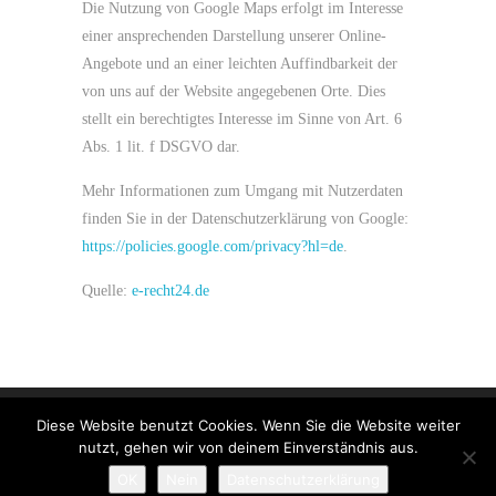
Die Nutzung von Google Maps erfolgt im Interesse
einer ansprechenden Darstellung unserer Online-
Angebote und an einer leichten Auffindbarkeit der
von uns auf der Website angegebenen Orte. Dies
stellt ein berechtigtes Interesse im Sinne von Art. 6
Abs. 1 lit. f DSGVO dar.
Mehr Informationen zum Umgang mit Nutzerdaten
finden Sie in der Datenschutzerklärung von Google:
https://policies.google.com/privacy?hl=de
.
Quelle:
e-recht24.de
Diese Website benutzt Cookies. Wenn Sie die Website weiter
Impressum
|
Datenschutz
nutzt, gehen wir von deinem Einverständnis aus.
© 2021 Toni Freitag
OK
Nein
Datenschutzerklärung