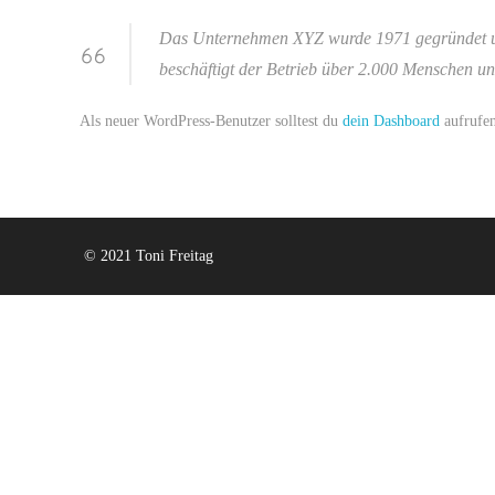
Das Unternehmen XYZ wurde 1971 gegründet und v
beschäftigt der Betrieb über 2.000 Menschen und
Als neuer WordPress-Benutzer solltest du
dein Dashboard
aufrufen
© 2021 Toni Freitag