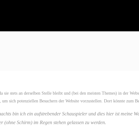
, da sie stets an derselben Stelle bleibt und (bei den meisten Themes) in der We
 um sich potenziellen Besuchern der Website vorzustellen. Dort könnte zum Bei
nachts bin ich ein aufstrebender Schauspieler und dies hier ist meine W
r (ohne Schirm) im Regen stehen gelassen zu werden.