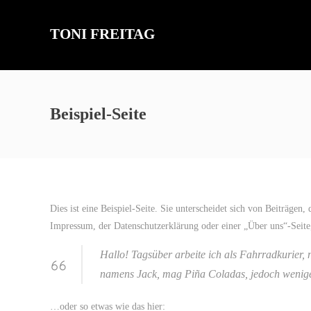
TONI FREITAG
Beispiel-Seite
Dies ist eine Beispiel-Seite. Sie unterscheidet sich von Beiträgen
Impressum, der Datenschutzerklärung oder einer „Über uns“-Seite,
Hallo! Tagsüber arbeite ich als Fahrradkurier, 
namens Jack, mag Piña Coladas, jedoch wenige
…oder so etwas wie das hier: