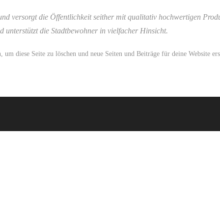
ersorgt die Öffentlichkeit seither mit qualitativ hochwertigen Produ
 unterstützt die Stadtbewohner in vielfacher Hinsicht.
, um diese Seite zu löschen und neue Seiten und Beiträge für deine Website ers