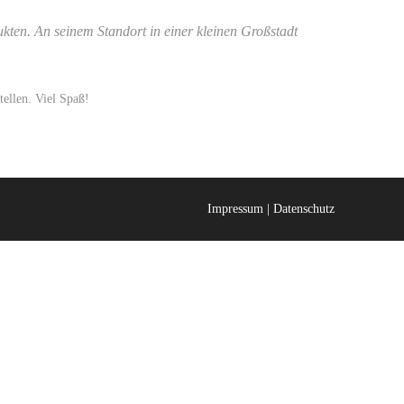
kten. An seinem Standort in einer kleinen Großstadt
tellen. Viel Spaß!
Impressum
|
Datenschutz