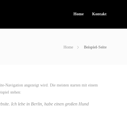
Home
Kontakt
Home
Beispiel-Seite
bsite-Navigation angezeigt wird. Die meisten starten mit einem
spiel stehen:
ebsite. Ich lebe in Berlin, habe einen großen Hund